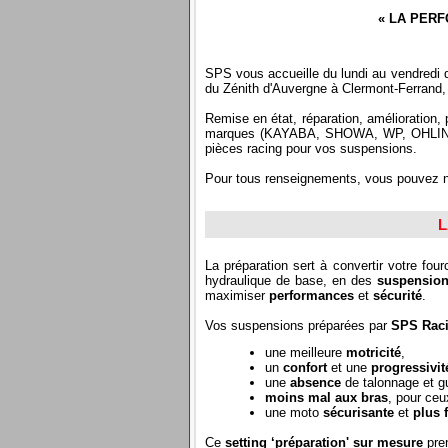
« LA PERF
SPS vous accueille du lundi au vendred
du Zénith d'Auvergne à Clermont-Ferrand, 
Remise en état, réparation, amélioration,
marques (KAYABA, SHOWA, WP, OHLINS
pièces racing pour vos suspensions.
Pour tous renseignements, vous pouvez 
L
La préparation sert à convertir votre fou
hydraulique de base, en des
suspension
maximiser
performances
et
sécurité
.
Vos suspensions préparées par
SPS Rac
une meilleure
motricité
,
un
confort
et une
progressivit
une
absence
de talonnage et g
moins mal aux bras
, pour ceu
une moto
sécurisante
et
plus f
Ce
setting ‘préparation' sur mesure
pren