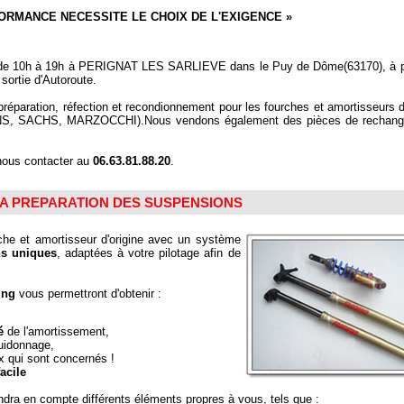
ORMANCE NECESSITE LE CHOIX DE L'EXIGENCE »
i de 10h à 19h à PERIGNAT LES SARLIEVE dans le Puy de Dôme(63170), à p
sortie d'Autoroute.
 préparation, réfection et recondionnement pour les fourches et amortisseurs 
, SACHS, MARZOCCHI).Nous vendons également des pièces de rechange
nous contacter au
06.63.81.88.20
.
A PREPARATION DES SUSPENSIONS
rche et amortisseur d'origine avec un système
s uniques
, adaptées à votre pilotage afin de
ing
vous permettront d'obtenir :
é
de l'amortissement,
uidonnage,
x qui sont concernés !
acile
dra en compte différents éléments propres à vous, tels que :