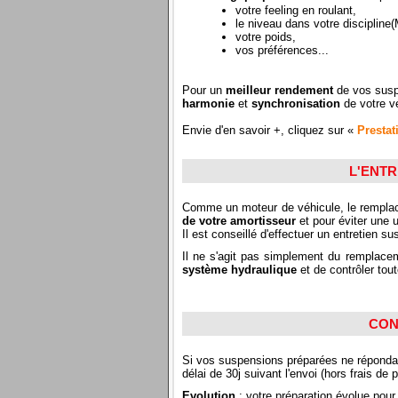
votre feeling en roulant,
le niveau dans votre discipline
votre poids,
vos préférences...
Pour un
meilleur rendement
de vos suspen
harmonie
et
synchronisation
de votre vé
Envie d'en savoir +, cliquez sur «
Prestat
L'ENTR
Comme un moteur de véhicule, le remplac
de votre amortisseur
et pour éviter une 
Il est conseillé d'effectuer un entretien s
Il ne s'agit pas simplement du remplace
système hydraulique
et de contrôler tou
CON
Si vos suspensions préparées ne répondai
délai de 30j suivant l'envoi (hors frais de p
Evolution
: votre préparation évolue pour 