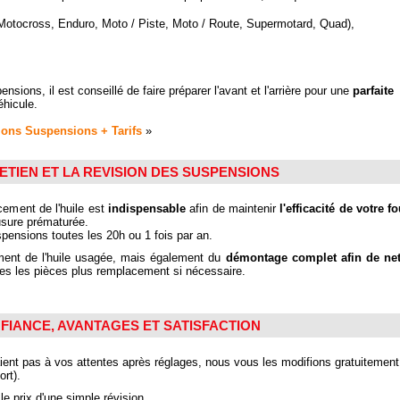
(Motocross, Enduro, Moto / Piste, Moto / Route, Supermotard, Quad),
sions, il est conseillé de faire préparer l'avant et l'arrière pour une
parfaite
hicule.
ions Suspensions + Tarifs
»
ETIEN ET LA REVISION DES SUSPENSIONS
ement de l'huile est
indispensable
afin de maintenir
l'efficacité de votre f
usure prématurée.
uspensions toutes les 20h ou 1 fois par an.
ment de l'huile usagée, mais également du
démontage complet afin de net
tes les pièces plus remplacement si nécessaire.
FIANCE, AVANTAGES ET SATISFACTION
ent pas à vos attentes après réglages, nous vous les modifions gratuitemen
ort).
le prix d'une simple révision.