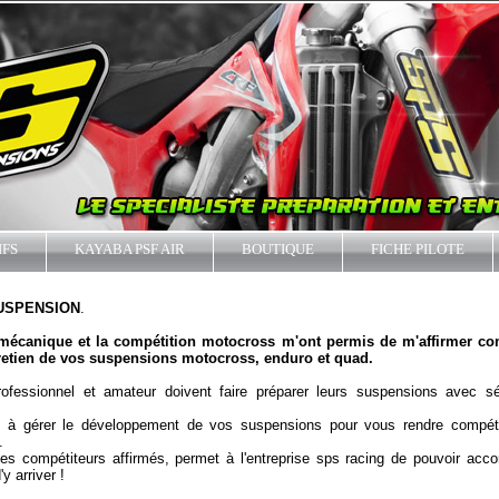
IFS
KAYABA PSF AIR
BOUTIQUE
FICHE PILOTE
USPENSION
.
 mécanique et la compétition motocross m'ont permis de m'affirmer 
ntretien de vos suspensions motocross, enduro et quad.
rofessionnel et amateur doivent faire préparer leurs suspensions avec sé
 à gérer le développement de vos suspensions pour vous rendre compéti
.
es compétiteurs affirmés, permet à l'entreprise sps racing de pouvoir acc
y arriver !